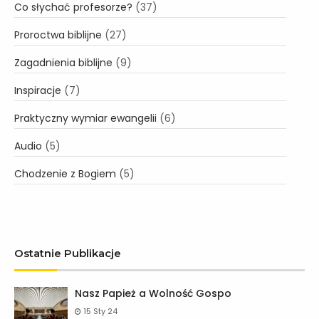
o
Co słychać profesorze?
(37)
n
Proroctwa biblijne
(27)
Zagadnienia biblijne
(9)
Inspiracje
(7)
Praktyczny wymiar ewangelii
(6)
Audio
(5)
Chodzenie z Bogiem
(5)
Ostatnie Publikacje
Nasz Papież a Wolność Gospo
15 Sty 24