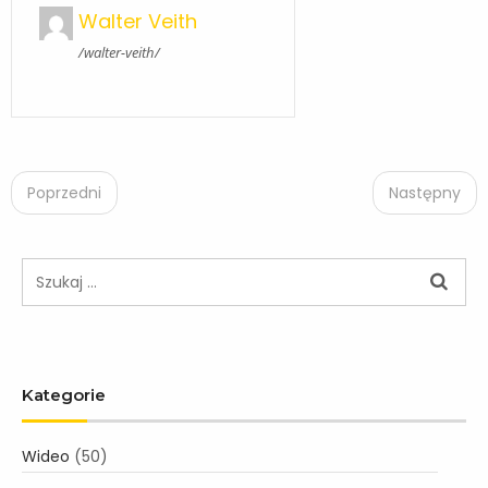
Walter Veith
/walter-veith/
P
o
Poprzedni
Następny
s
t
n
a
v
i
g
Kategorie
a
t
i
Wideo
(50)