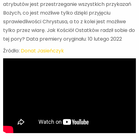
atrybutów jest przestrzeganie wszystkich przykazań
Bożych, co jest możliwe tylko dzięki przyjęciu
sprawiedliwości Chrystusa, a to z kolei jest możliwe
tylko przez wiarę. Jak Kościół Ostatków radził sobie do
tej pory? Data premiery oryginału: 10 lutego 2022
Źródło:
Donat Jasieńczyk