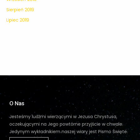
Sierpień 2019
Lipiec 2019
O Nas
Jesteśmy ludźmi wierzącymi w Jezusa Chrystusa,
oczekującymi na Jego powtórne przyjście w chwale.
Jedynym wykładnikiem naszej wiary jest Pismo Święte.