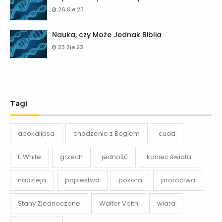
26 Sie 23
Nauka, czy Może Jednak Biblia
23 Sie 23
Tagi
apokalipsa
chodzenie z Bogiem
cuda
E.White
grzech
jedność
koniec świata
nadzieja
papiestwo
pokora
proroctwa
Stany Zjednoczone
Walter Veith
wiara