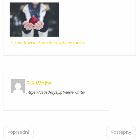
Przedstawcie Panu dary wdzięczności
E.G.White
https://czasdecyzji.pl/ellen-white/
P
o
Poprzedni
Następny
s