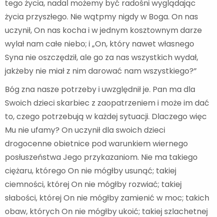
tego życia, nadal możemy być radośni wyglądając
życia przyszłego. Nie wątpmy nigdy w Boga. On nas
uczynił, On nas kocha i w jednym kosztownym darze
wylał nam całe niebo; i „On, który nawet własnego
Syna nie oszczędził, ale go za nas wszystkich wydał,
jakżeby nie miał z nim darować nam wszystkiego?”
Bóg zna nasze potrzeby i uwzględnił je. Pan ma dla
Swoich dzieci skarbiec z zaopatrzeniem i może im dać
to, czego potrzebują w każdej sytuacji. Dlaczego więc
Mu nie ufamy? On uczynił dla swoich dzieci
drogocenne obietnice pod warunkiem wiernego
posłuszeństwa Jego przykazaniom. Nie ma takiego
ciężaru, którego On nie mógłby usunąć; takiej
ciemności, której On nie mógłby rozwiać; takiej
słabości, której On nie mógłby zamienić w moc; takich
obaw, których On nie mógłby ukoić; takiej szlachetnej