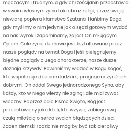
męczącym i trudnym, a gdy chrześcijanin przedstawia
w swoim własnym życiu taki obraz religii, przez swoją
niewiarę popiera kłamstwo Szatana. Hańbimy Boga,
gdy myślimy o Nim jedynie jak o sędzi gotowym wydać
na nas wyrok i zapominamy, że jest On miłującym
Ojcem. Całe życie duchowe jest kształtowane przez
nasze poglądy na temat Boga i jeśli pielęgnujemy
błędne poglądy o Jego charakterze, nasze dusze
doznają krzywdy. Powinniśmy widzieć w Bogu kogoś,
kto współczuje dzieciom ludzkim, pragnąc uczynić ich
dobrymi. On oddał Swego jednorodzonego Syna, aby
każdy, kto w Niego wierzy nie zginął, ale miał żywot
wieczny. Poprzez całe Pismo Święte, Bóg jest
przedstawiony jako ktoś, kto wzywa, zabiega swą
czułą miłością o serca swoich błądzących dzieci.
Żaden ziemski rodzic nie mógłby być tak cierpliwy