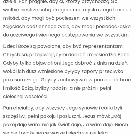
dziele. Pan pragnie, aby ci, którzy przychodzą Go
wielbić nieśli ze sobą drogocenne myśli o Jego trosce i
miłości, aby mogli być pocieszeni we wszystkich
zajęciach codziennego życia, aby mogli posiadać łaskę
do uczciwego i wiernego postępowania we wszystkim.
Dzieci Boże są powołane, aby być reprezentantami
Chrystusa, przejawiającymi dobroć i miłosierdzie Pana.
Gdyby tylko objawiali oni Jego dobroć z dnia na dzień,
wokół ich dusz wzniesione byłyby zapory przeciwko
pokusom złego. Gdyby zachowywali w pamięci dobroć
i miłość Bożą, byliby radośni, a nie próżni i pełni
cielesnej wesołości.
Pan chciałby, aby wszyscy Jego synowie i córki byli
szczęśliwi, pełni pokoju i posłuszni. Jezus mówi: „Mój
pokój daję wam; nie jak świat daje, Ja wam daję. Niech
się nie trwoży serce wasze i niech się nie lęka.