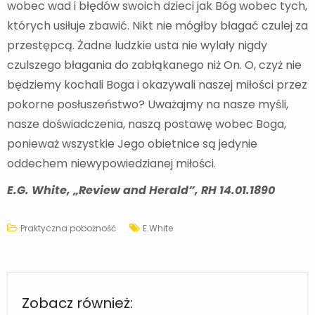
wobec wad i błędów swoich dzieci jak Bóg wobec tych,
których usiłuje zbawić. Nikt nie mógłby błagać czulej za
przestępcą. Żadne ludzkie usta nie wylały nigdy
czulszego błagania do zabłąkanego niż On. O, czyż nie
będziemy kochali Boga i okazywali naszej miłości przez
pokorne posłuszeństwo? Uważajmy na nasze myśli,
nasze doświadczenia, naszą postawę wobec Boga,
ponieważ wszystkie Jego obietnice są jedynie
oddechem niewypowiedzianej miłości.
E.G. White, „Review and Herald”, RH 14.01.1890
Praktyczna pobożność
E.White
Zobacz również: