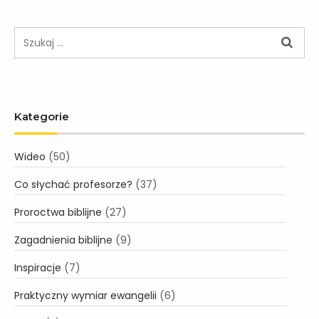
t
n
a
v
i
g
Kategorie
a
t
i
Wideo
(50)
o
Co słychać profesorze?
(37)
n
Proroctwa biblijne
(27)
Zagadnienia biblijne
(9)
Inspiracje
(7)
Praktyczny wymiar ewangelii
(6)