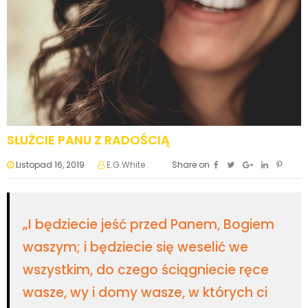
SŁUŻCIE PANU Z RADOŚCIĄ
Listopad 16, 2019
E.G.White
Share on
„I będziecie jeść przed Panem, Bogiem
waszym; i będziecie się weselić we
wszystkim, do czego ściągniecie ręce
wasze, wy i domy wasze, w których ci