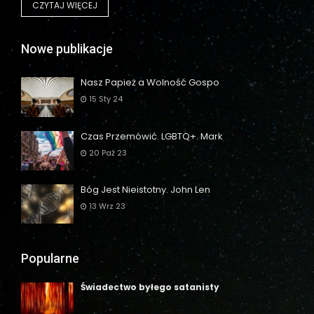
CZYTAJ WIĘCEJ
Nowe publikacje
Nasz Papież a Wolność Gospo
15 Sty 24
Czas Przemówić. LGBTQ+. Mark
20 Paź 23
Bóg Jest Nieistotny. John Len
13 Wrz 23
Popularne