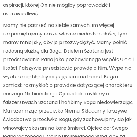
aspiracji, której On nie mógłby poprowadzić i
usprawiedliwić.
Mamy nie patrzeć na siebie samych. Im więcej
rozpamiętujemy nasze własne niedoskonałości, tym
mamy mniej siły, aby je przezwyciężyć. Mamy pełnić
radosną służbę dla Boga. Dziełem Szatana jest
przedstawianie Pana jako pozbawionego współczucia i
litości. Fałszywie przedstawia prawdę o Nim. Wypełnia
wyobraźnię błędnymi pojęciami na temat Boga i
zamiast rozmyślać o prawdzie dotyczącej charakteru
naszego Niebiańskiego Ojca, stale myślimy o
fałszerstwach Szatana i hańbimy Boga niedowierzając
Mu i szemrząc przeciwko Niemu. Składamy fałszywe
świadectwo przeciwko Bogu, gdy zachowujemy się jak
winowajcy skazani na karę śmierci. Ojciec dał Swego
jednorodzonego i wielce umiłowanego Syna, aby za