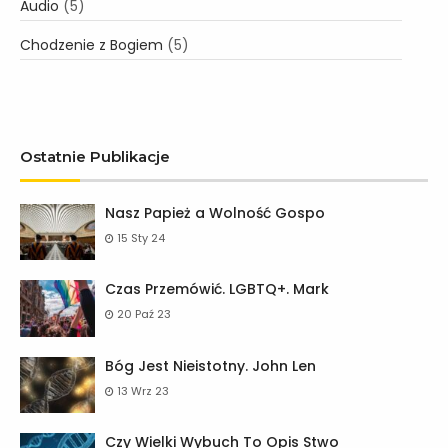
Audio
(5)
Chodzenie z Bogiem
(5)
Ostatnie Publikacje
Nasz Papież a Wolność Gospo
15 Sty 24
Czas Przemówić. LGBTQ+. Mark
20 Paź 23
Bóg Jest Nieistotny. John Len
13 Wrz 23
Czy Wielki Wybuch To Opis Stwo